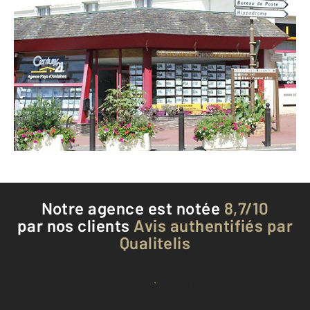
CENTURY 21 Agence Pays d'Andaines
10 avenue du Docteur Poulain
BAGNOLES DE L ORNE - 61140
Envoyer un message
Téléphoner à l'agence
Notre agence est notée
8,7/10
par nos clients
Avis authentifiés par
Qualitelis
Voir tous les avis clients