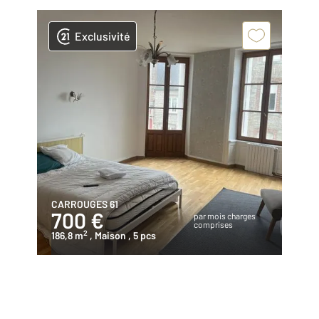
Exclusivité
CARROUGES 61
700 €
par mois charges
comprises
2
186,8 m
, Maison
, 5 pcs