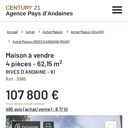
CENTURY 21
Agence Pays d'Andaines
Accueil
Achat
Achat Maison
Achat Maison Orne (61)
Achat Maison RIVES D ANDAINE (61410)
Maison à vendre
2
4 pièces - 62,15 m
RIVES D ANDAINE - 61
Ref : 3995
107 800 €
Honoraires charge vendeur
490 avis (achat/vente) : 8,7/10
Exclusivité