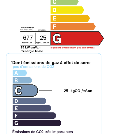
consommation
(énergie primaire)
émissions
677
25
2
2
kg CO
/m
.an
kWh/m
.an
2
25 kWh/m²/an
logement extrêmement peu performant
d'énergie finale
Dont émissions de gaz à effet de serre
*
peu d'émissions de CO2
25
kgCO
/m
.an
2
2
Émissions de CO2 très importantes