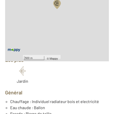
Vue globale
2
Surface totale : 62 m
2
Surface habitable : 62,2 m
Nombre de pièces : 4
[Voir le détail]
Équipements
500 m
©
Mappy
Les plus
Jardin
Général
Chauffage : Individuel radiateur bois et electricité
Eau chaude : Ballon
Façade : Pierre de taille