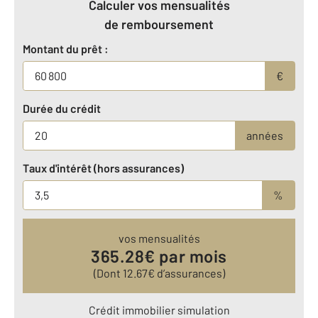
Calculer vos mensualités
de remboursement
Montant du prêt :
€
Durée du crédit
années
Taux d'intérêt (hors assurances)
%
vos mensualités
365.28
€ par mois
(Dont
12.67
€ d’assurances)
Crédit immobilier simulation