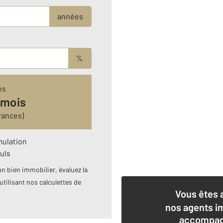
années
%
és
 mois
rances)
mulation
uls
n bien immobilier, évaluez la
utilisant nos calculettes de
Vous êtes 
nos agents i
accompagn