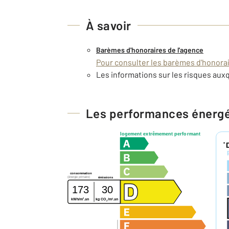
À savoir
Barèmes d'honoraires de l'agence
Pour consulter les barèmes d'honorair
Les informations sur les risques auxq
Les performances énerg
logement extrêmement performant
*
consommation
(énergie primaire)
émissions
173
30
2
2
kWh/m
.an
kg CO
/m
.an
2