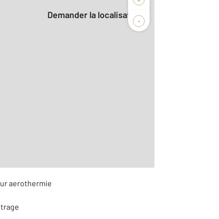
Demander la localisation
-
2
m
r le détail]
eur aerothermie
itrage