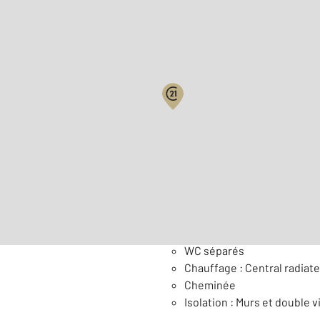
Biens vendus
Surface habitable : 163,1 
Nombre de pièces : 8
[Voi
Général
WC séparés
Chauffage : Central radiat
Cheminée
Isolation : Murs et double v