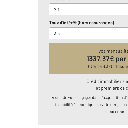
Taux d'intérêt (hors assurances)
vos mensualit
1337.37
€ par
(Dont
46.38
€ d’assu
Crédit immobilier si
et premiers calc
Avant de vous engager dans l’acquisition d’u
faisabilité économique de votre projet en 
simulation