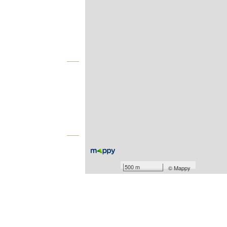
Agence
Vue globale
2
Surface totale : 163,1 m
2
Surface terrain : 6 629 m
Équipements
Les plus
500 m
©
Mappy