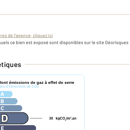
es de l'agence, cliquez ici
uels ce bien est exposé sont disponibles sur le site Géorisques 
étiques
Dont émissions de gaz à effet de serre
peu d'émissions de CO2
30
kgCO
/m
.an
2
2