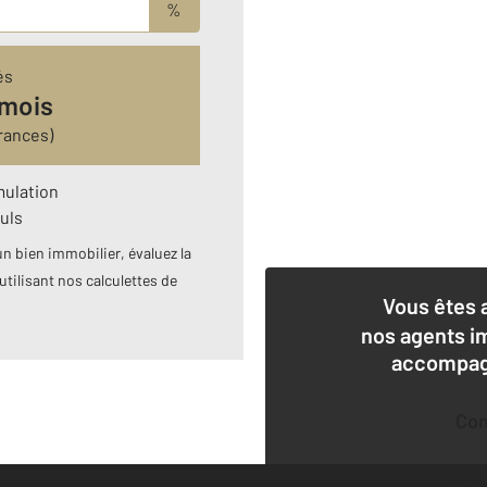
%
és
 mois
rances)
mulation
uls
n bien immobilier, évaluez la
utilisant nos calculettes de
Vous êtes 
nos agents i
accompagn
Co
Deman