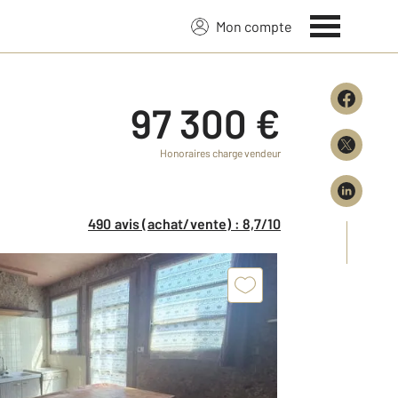
Mon compte
97 300 €
Honoraires charge vendeur
490 avis (achat/vente) : 8,7/10