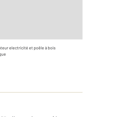
r le détail]
teur electricité et poêle à bois
ique