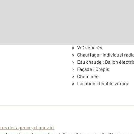
Nombre de pièces : 9
[Voi
Général
WC séparés
Chauffage : Individuel radia
Eau chaude : Ballon électr
Façade : Crépis
Cheminée
Isolation : Double vitrage
es de l'agence, cliquez ici