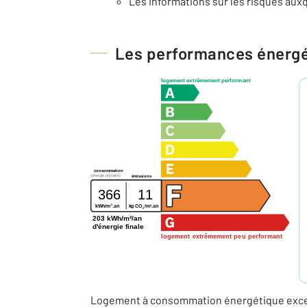
Les informations sur les risques auxq
Les performances énerg
logement extrêmement performant
consommation
(énergie primaire)
émissions
366
11
2
2
kWh/m
.an
kg CO
/m
.an
2
203 kWh/m²/an
d'énergie finale
logement extrêmement peu performant
Logement à consommation énergétique excess