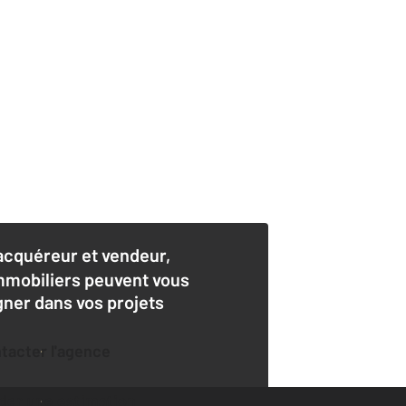
acquéreur et vendeur,
mmobiliers peuvent vous
er dans vos projets
ntacter l'agence
der une estimation