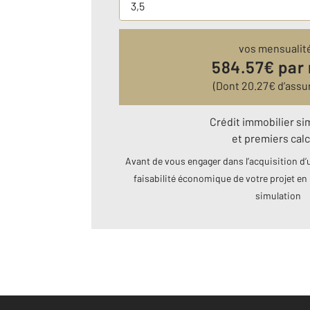
vos mensualit
584.57
€ par
(Dont
20.27
€ d’assu
Crédit immobilier si
et premiers calc
Avant de vous engager dans l’acquisition d’u
faisabilité économique de votre projet en 
simulation