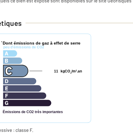
uels ce bien est exposé sont disponibles sur le site Géorisques 
étiques
Dont émissions de gaz à effet de serre
*
peu d'émissions de CO2
11
kgCO
/m
.an
2
2
Émissions de CO2 très importantes
ive : classe F.