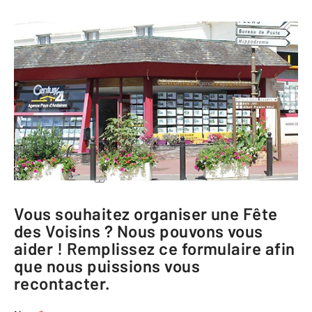
CENTURY 21 Agence Pays d'Andaines
10 avenue du Docteur Poulain
61140 BAGNOLES DE L ORNE
Me rendre à l'agence
Téléphoner à l'agence
Vous souhaitez organiser une Fête
des Voisins ? Nous pouvons vous
aider ! Remplissez ce formulaire afin
que nous puissions vous
recontacter.